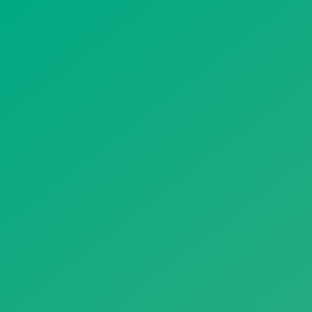
遥想公瑾当年，小乔初嫁了，雄姿英发。
羽扇纶巾，谈笑间，樯橹灰飞烟灭。
故国神游，多情应笑我，早生华发。
人生如梦，一尊还酹江月。